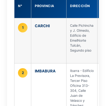
N°
PROVINCIA
DIRECCIÓN
IR
M
CARCHI
Calle Pichincha
1
y J. Olmedo,
Edificio de
EmelNorte
Tulcán,
Segundo piso
IMBABURA
Ibarra - Edificio
2
La Previsora,
Tercer Piso
Oficina 313-
304, Calle
Juan de
Velasco y
Sánchez